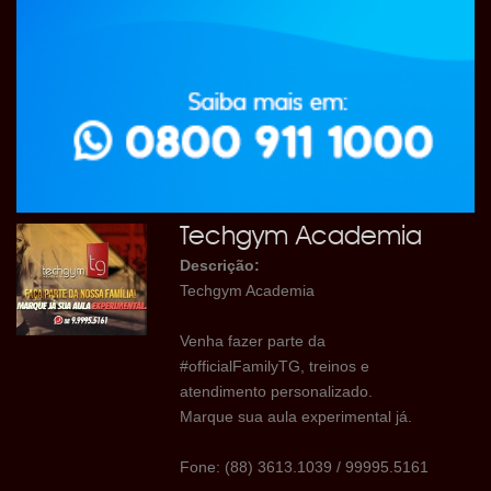
Techgym Academia
Descrição:
Techgym Academia
Venha fazer parte da
#officialFamilyTG, treinos e
atendimento personalizado.
Marque sua aula experimental já.
Fone: (88) 3613.1039 / 99995.5161