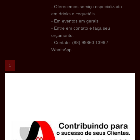
- Oferecemos serviço especializado
em drinks e coquetéis
- Em eventos em gerais
- Entre em contato e faça seu
orçamento:
- Contato: (88) 99860.1396 /
WhatsApp
1