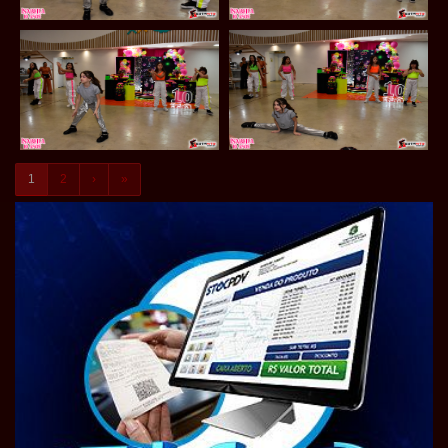
1
2
›
»