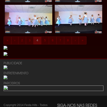
«
‹
2
3
4
5
6
7
8
›
»
PUBLICIDADE
ENTRETENIMENTO
PARCEIROS
Copyright 2014 Festa Hits - Todos
SIGA-NOS NAS REDES