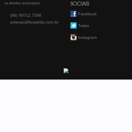
os direitos reservados
SOCIAIS
Facebook
(88) 99712.7398
estevao@festahits.com.br
Twiter
Instagram