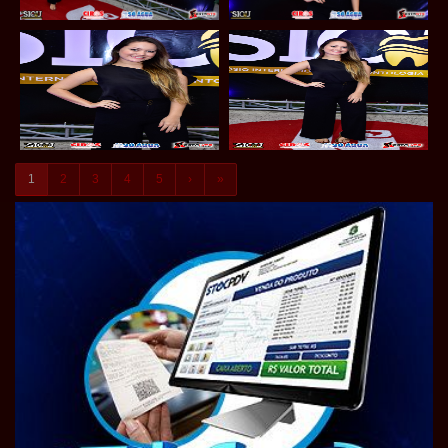
1
2
3
4
5
›
»