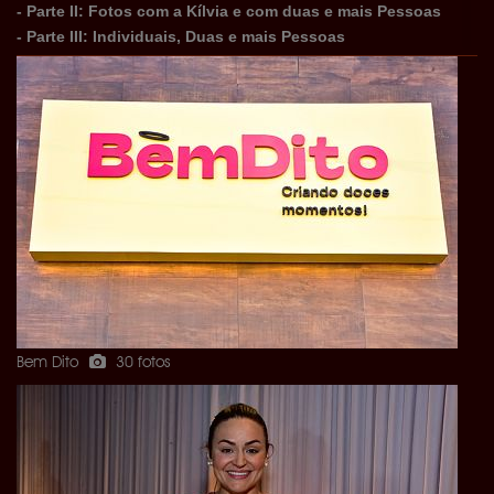
- Parte II: Fotos com a Kílvia e com duas e mais Pessoas
- Parte III: Individuais, Duas e mais Pessoas
************************************************
Contrate o Festahits para sua Festa Particular e tenha a
maior e melhor cobertura do estado!
- Twitter -
https://twitter.com/festahits
- Instagram -
http://instagram.com/festahits#
- Fan Page -
https://www.facebook.com/sitefestahits
Bem Dito
30 fotos