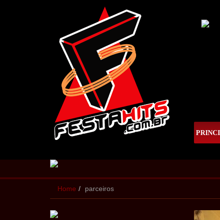
PRINC
Home
parceiros