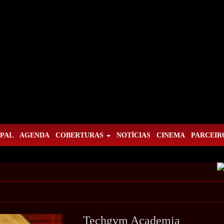
IPAL
AGENDA
COBERTURAS
NOTÍCIAS
CINEMA
PARCEIR
Techgym Academia