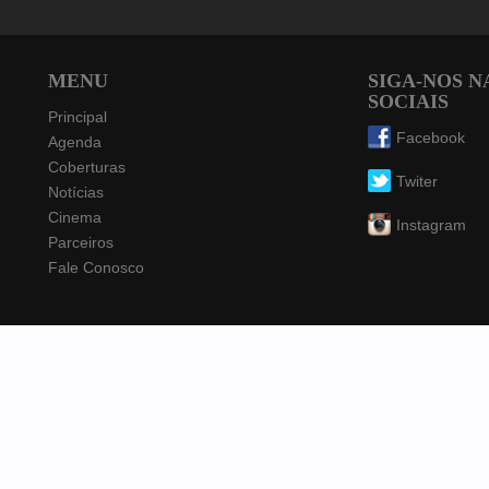
MENU
SIGA-NOS N
SOCIAIS
Principal
Facebook
Agenda
Coberturas
Twiter
Notícias
Cinema
Instagram
Parceiros
Fale Conosco