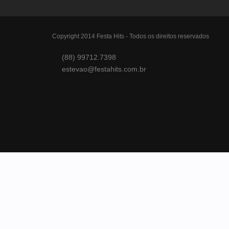
Copyright 2014 Festa Hits - Todos os direitos reservados
(88) 99712.7398
estevao@festahits.com.br