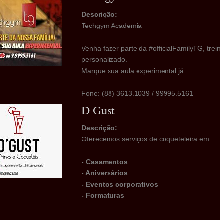
Descrição:
Techgym Academia
Venha fazer parte da #officialFamilyTG, tre
personalizado.
Marque sua aula experimental já.
Fone: (88) 3613.1039 / 99995.5161
D Gust
Descrição:
Oferecemos serviços de coqueteleira em:
- Casamentos
- Aniversários
- Eventos corporativos
- Formaturas