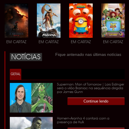
EM CARTAZ
EM CARTAZ
EM CARTAZ
EM CARTAZ
Fique antenado nas últimas notícias
NOTÍCIAS
GERAL
Superman: Man of Tomorrow | Lars Eidinger
será o vilão Brainiac na sequência dirigida
por James Gunn
Continue lendo
Homem-Aranha 4 contará com a
presença de Hulk