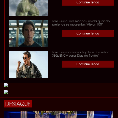
Continue lendo
Tom Cruise, aos 62 anos, revela quando
pretende se aposentar: “Até os 100”
Continue lendo
Tom Cruise confirma ‘Top Gun 3’ e indica
SEQUÊNCIA para ‘Dias de Trovão’
Continue lendo
DESTAQUE