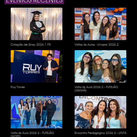
EVENTOS RECENTES
Colação de Grau 2026.1 F5
Voltas ás Aulas - Unopar 2026.2
Ruy Torres
Volta às Aula 2026.2 - FLFEIJÃO
(MANHÃ)
Volta às Aula 2026.2 - FLFEIJÃO
Encontro Pedagógico 2026.2 - UNITA
(NOITE)