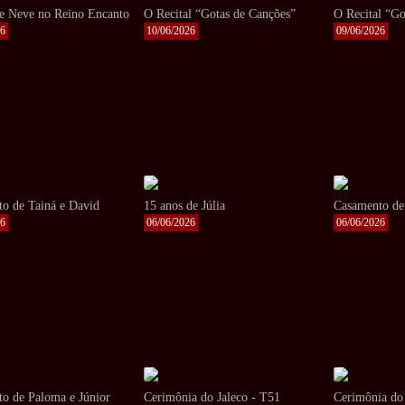
e Neve no Reino Encanto
O Recital “Gotas de Canções”
O Recital “Go
26
10/06/2026
09/06/2026
o de Tainá e David
15 anos de Júlia
Casamento de
26
06/06/2026
06/06/2026
o de Paloma e Júnior
Cerimônia do Jaleco - T51
Cerimônia do 