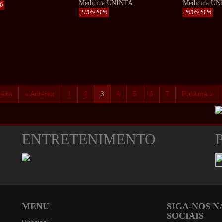
Medicina UNINTA
Medicina U
26
27/05/2026
26/05/2026
eira
« Anterior
1
2
3
4
5
6
7
Próxima »
ENTRETENIMENTO
MENU
SIGA-NOS N
SOCIAIS