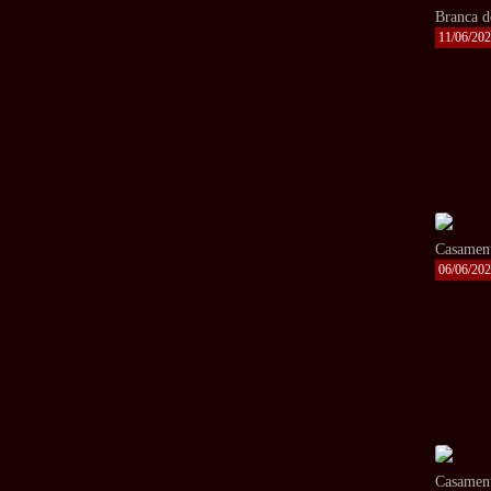
Branca d
11/06/20
Casament
06/06/20
Casament