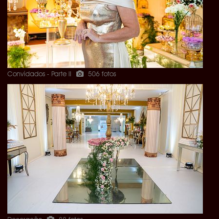
Convidados - Parte II
506 fotos