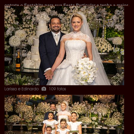
ontrate o Festahits para sua Festa Particular e tenha a maior
e melhor cobertura do estado!
- Twitter -
https://twitter.com/festahits
- Instagram -
http://instagram.com/festahits#
- Fan Page -
https://www.facebook.com/sitefestahits
Larissa e Edinardo
109 fotos