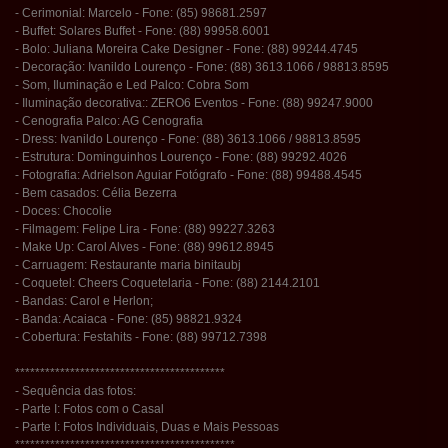
- Cerimonial: Marcelo - Fone: (85) 98681.2597
- Buffet: Solares Buffet - Fone: (88) 99958.6001
- Bolo: Juliana Moreira Cake Designer - Fone: (88) 99244.4745
- Decoração: Ivanildo Lourenço - Fone: (88) 3613.1066 / 98813.8595
- Som, Iluminação e Led Palco: Cobra Som
- Iluminação decorativa:: ZERO6 Eventos - Fone: (88) 99247.9000
- Cenografia Palco: AG Cenografia
- Dress: Ivanildo Lourenço - Fone: (88) 3613.1066 / 98813.8595
- Estrutura: Dominguinhos Lourenço - Fone: (88) 99292.4026
- Fotografia: Adrielson Aguiar Fotógrafo - Fone: (88) 99488.4545
- Bem casados: Célia Bezerra
- Doces: Chocolie
- Filmagem: Felipe Lira - Fone: (88) 99227.3263
- Make Up: Carol Alves - Fone: (88) 99612.8945
- Carruagem: Restaurante maria binitaubj
- Coquetel: Cheers Coquetelaria - Fone: (88) 2144.2101
- Bandas: Carol e Herlon;
- Banda: Acaiaca - Fone: (85) 98821.9324
- Cobertura: Festahits - Fone: (88) 99712.7398
******************************************
- Sequência das fotos:
- Parte I: Fotos com o Casal
- Parte I: Fotos Individuais, Duas e Mais Pessoas
********************************************