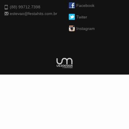
Facebook
(88) 99712.7398
estevao@festahits.com.br
Twiter
Instagram