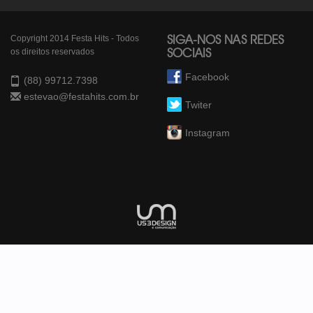
Copyright 2014 Festa Hits - Todos
SIGA-NOS NAS REDES
os direitos reservados
SOCIAIS
Facebook
(88) 99712.7398
estevao@festahits.com.br
Twiter
Instagram