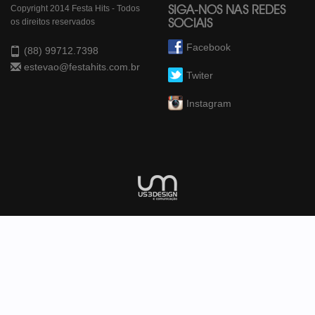
Copyright 2014 Festa Hits - Todos
SIGA-NOS NAS REDES
os direitos reservados
SOCIAIS
Facebook
(88) 99712.7398
estevao@festahits.com.br
Twiter
Instagram