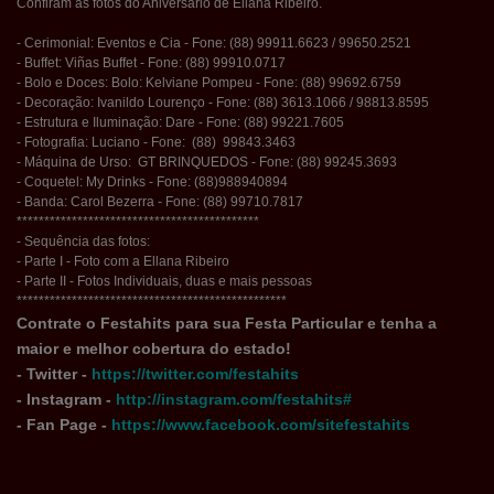
Confiram as fotos do Aniversário de Ellana Ribeiro.
- Cerimonial: Eventos e Cia - Fone: (88) 99911.6623 / 99650.2521
- Buffet: Viñas Buffet - Fone: (88) 99910.0717
- Bolo e Doces: Bolo: Kelviane Pompeu - Fone: (88) 99692.6759
- Decoração: Ivanildo Lourenço - Fone: (88) 3613.1066 / 98813.8595
- Estrutura e Iluminação: Dare - Fone: (88) 99221.7605
- Fotografia: Luciano - Fone: (88) 99843.3463
- Máquina de Urso: GT BRINQUEDOS - Fone: (88) 99245.3693
- Coquetel: My Drinks - Fone: (88)988940894
- Banda: Carol Bezerra - Fone: (88) 99710.7817
********************************************
- Sequência das fotos:
- Parte I - Foto com a Ellana Ribeiro
- Parte II - Fotos Individuais, duas e mais pessoas
*************************************************
Contrate o Festahits para sua Festa Particular e tenha a
maior e melhor cobertura do estado!
- Twitter -
https://twitter.com/festahits
- Instagram -
http://instagram.com/festahits#
- Fan Page -
https://www.facebook.com/sitefestahits