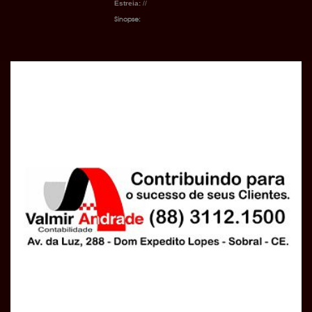
Estreia:
//
Sinopse: