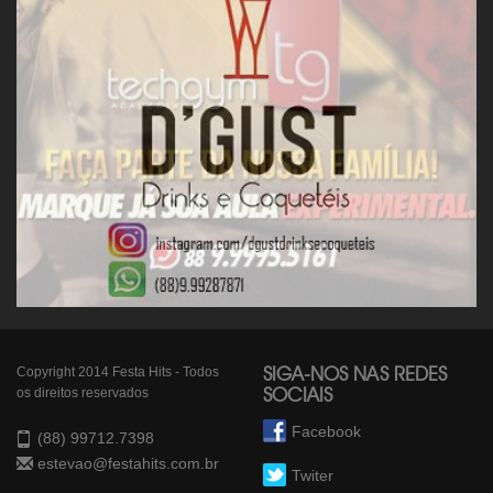
Copyright 2014 Festa Hits - Todos
SIGA-NOS NAS REDES
os direitos reservados
SOCIAIS
Facebook
(88) 99712.7398
estevao@festahits.com.br
Twiter