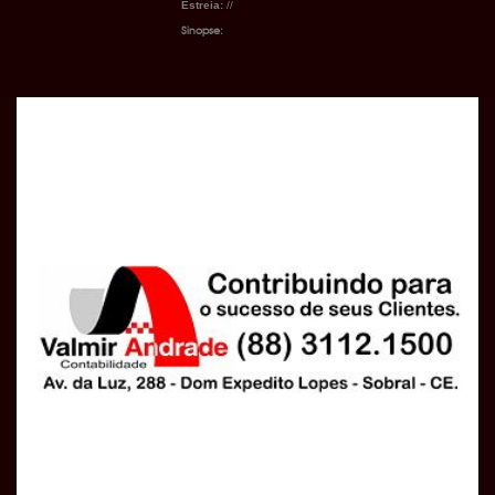
Estreia:
//
Sinopse: