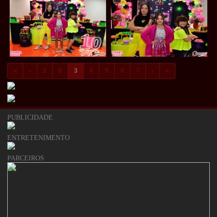
«
‹
1
2
3
4
5
6
7
›
»
PUBLICIDADE
ENTRETENIMENTO
PARCEIROS