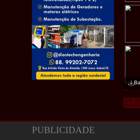
Ba
‹
›
«
‹
PUBLICIDADE