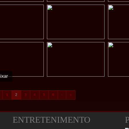
ixar
1
2
3
4
5
6
›
»
ENTRETENIMENTO