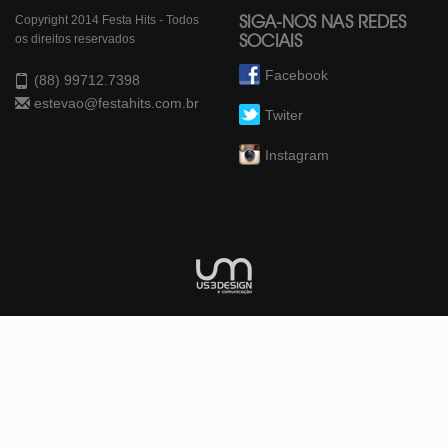
Copyright 2014 Festa Hits - Todos
SIGA-NOS NAS REDES
os direitos reservados
SOCIAIS
Facebook
(88) 99712.7398
estevao@festahits.com.br
Twiter
Instagram