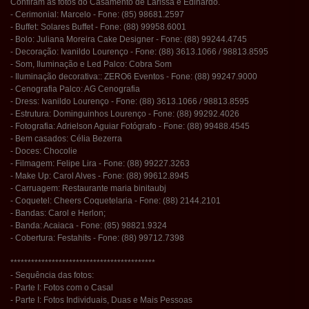
Confiram as fotos do Casamento de Larissa e Edinardo.
- Cerimonial: Marcelo - Fone: (85) 98681.2597
- Buffet: Solares Buffet - Fone: (88) 99958.6001
- Bolo: Juliana Moreira Cake Designer - Fone: (88) 99244.4745
- Decoração: Ivanildo Lourenço - Fone: (88) 3613.1066 / 98813.8595
- Som, Iluminação e Led Palco: Cobra Som
- Iluminação decorativa:: ZERO6 Eventos - Fone: (88) 99247.9000
- Cenografia Palco: AG Cenografia
- Dress: Ivanildo Lourenço - Fone: (88) 3613.1066 / 98813.8595
- Estrutura: Dominguinhos Lourenço - Fone: (88) 99292.4026
- Fotografia: Adrielson Aguiar Fotógrafo - Fone: (88) 99488.4545
- Bem casados: Célia Bezerra
- Doces: Chocolie
- Filmagem: Felipe Lira - Fone: (88) 99227.3263
- Make Up: Carol Alves - Fone: (88) 99612.8945
- Carruagem: Restaurante maria binitaubj
- Coquetel: Cheers Coquetelaria - Fone: (88) 2144.2101
- Bandas: Carol e Herlon;
- Banda: Acaiaca - Fone: (85) 98821.9324
- Cobertura: Festahits - Fone: (88) 99712.7398
******************************************
- Sequência das fotos:
- Parte I: Fotos com o Casal
- Parte I: Fotos Individuais, Duas e Mais Pessoas