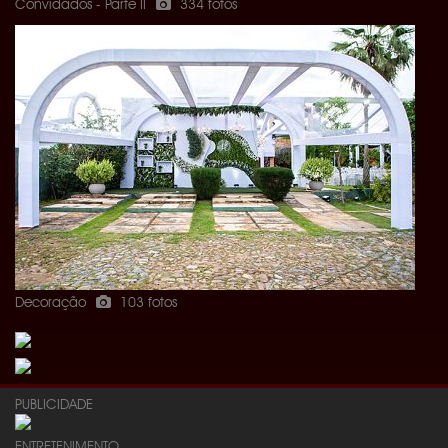
Convidados - Parte II
334 fotos
Decoração
103 fotos
PUBLICIDADE
ENTRETENIMENTO