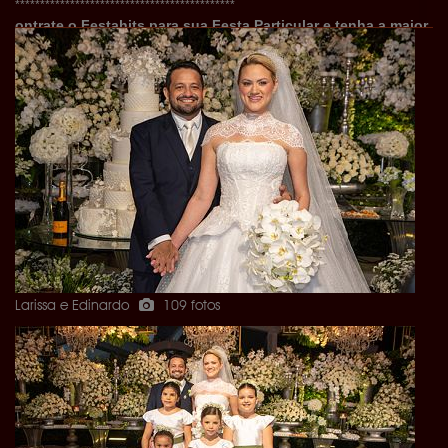
********************************************
ontrate o Festahits para sua Festa Particular e tenha a maior
e melhor cobertura do estado!
- Twitter -
https://twitter.com/festahits
- Instagram -
http://instagram.com/festahits#
- Fan Page -
https://www.facebook.com/sitefestahits
Larissa e Edinardo
109 fotos