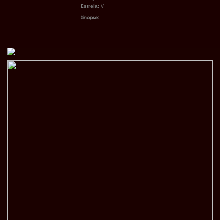
Estreia:
//
Sinopse: