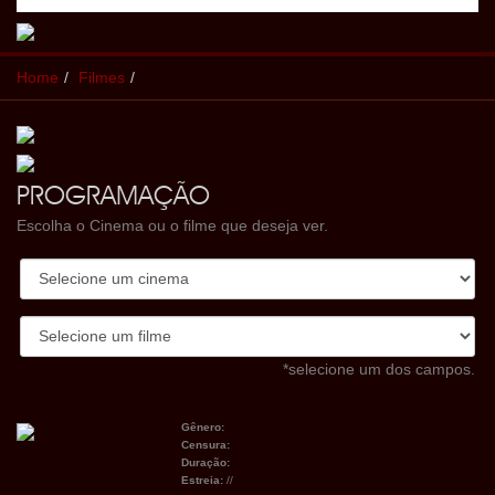
Home
Filmes
PROGRAMAÇÃO
Escolha o Cinema ou o filme que deseja ver.
*selecione um dos campos.
Gênero:
Censura:
Duração:
Estreia:
//